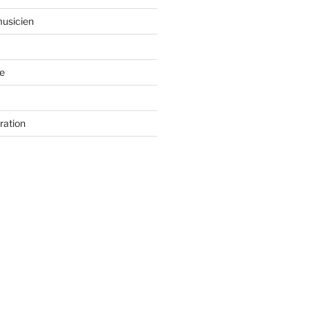
usicien
e
ration