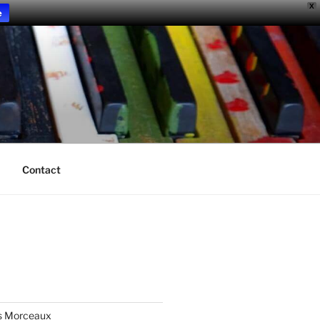
X
e
Contact
s Morceaux