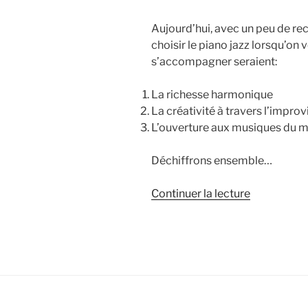
Aujourd’hui, avec un peu de rec
choisir le piano jazz lorsqu’on
s’accompagner seraient:
La richesse harmonique
La créativité à travers l’improv
L’ouverture aux musiques du 
Déchiffrons ensemble…
de
Continuer la lecture
« Les
accords
au
piano
et
autres