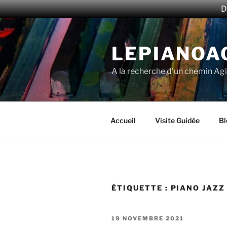
D
Aller
au
LEPIANOA
contenu
principal
A la recherche d'un chemin Agi
Accueil
Visite Guidée
Bl
ÉTIQUETTE :
PIANO JAZZ
PUBLIÉ
19 NOVEMBRE 2021
LE