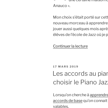
Anauco ».
Mon choix s’était porté sur cett
nouveau morceau à apprendre pou
jouer aussi quelques mois apr
élèves de l’école de Jazz où je 
de
Continuer la lecture
« Quinta
Anauco
(Aldemaro
PUBLIÉ
17 MARS 2019
Romero)
LE
Les accords au pia
–
choisir le Piano Jaz
tutoriel
piano
de
Lorsqu’on cherche à
apprendre 
groupe »
accords de base
qu’on connait 
valables.