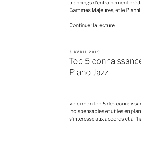
plannings d’entrainement prédé
Gammes Majeures
, et le
Plann
de
Continuer la lecture
« Les
gammes
au
PUBLIÉ
3 AVRIL 2019
piano:
LE
Top 5 connaissance
pourquoi,
Piano Jazz
comment,
priorités,
planning »
Voici mon top 5 des connaissa
indispensables et utiles en pian
s’intéresse aux accords et à l’