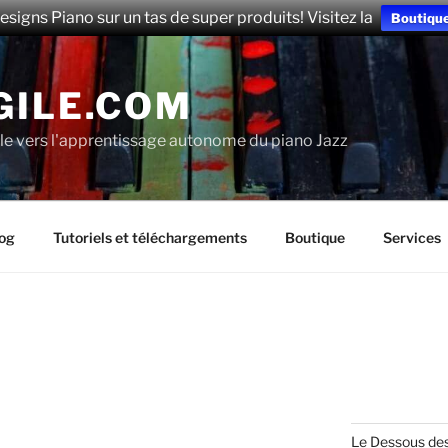
esigns Piano sur un tas de super produits! Visitez la
Boutiqu
GILE.COM
le vers l'apprentissage autonome du piano Jazz
og
Tutoriels et téléchargements
Boutique
Services
Le Dessous de