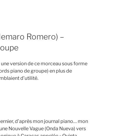
ces
demaro Romero) –
groupe
e une version de ce morceau sous forme
cords piano de groupe) en plus de
blaient d’utilité.
ernier, d’après mon journal piano… mon
 une Nouvelle Vague (Onda Nueva) vers
conique à Caracas appelée « Quinta