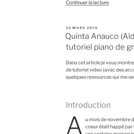
de
Continuer la lecture
« Top
5
connaissan
PUBLIÉ
23 MARS 2019
théoriques
LE
Quinta Anauco (Al
utiles
tutoriel piano de 
en
Piano
Jazz »
Dans cet article je vous montr
de tutoriel video (avec des ac
quelques ressources qui me sem
Introduction
A
u mois de novembre d
coeur était happé par
une certaine maison i