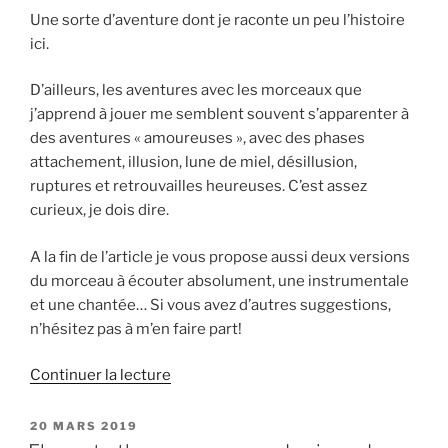
Une sorte d’aventure dont je raconte un peu l’histoire
ici.
D’ailleurs, les aventures avec les morceaux que
j’apprend à jouer me semblent souvent s’apparenter à
des aventures « amoureuses », avec des phases
attachement, illusion, lune de miel, désillusion,
ruptures et retrouvailles heureuses. C’est assez
curieux, je dois dire.
A la fin de l’article je vous propose aussi deux versions
du morceau à écouter absolument, une instrumentale
et une chantée… Si vous avez d’autres suggestions,
n’hésitez pas à m’en faire part!
de
Continuer la lecture
« YardBird
Suite
PUBLIÉ
20 MARS 2019
LE
(Charlie