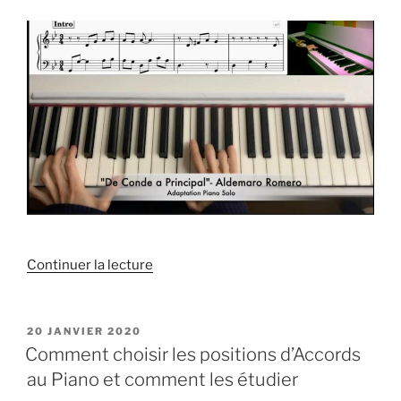
de
Continuer la lecture
« Tutoriel
piano
solo
PUBLIÉ
20 JANVIER 2020
LE
« De
Comment choisir les positions d’Accords
Conde
au Piano et comment les étudier
a