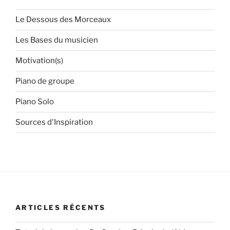
me
to
Le Dessous des Morceaux
the
Les Bases du musicien
moon
–
Motivation(s)
accords
piano
Piano de groupe
de
Piano Solo
groupe
et
Sources d'Inspiration
piano
solo »
ARTICLES RÉCENTS