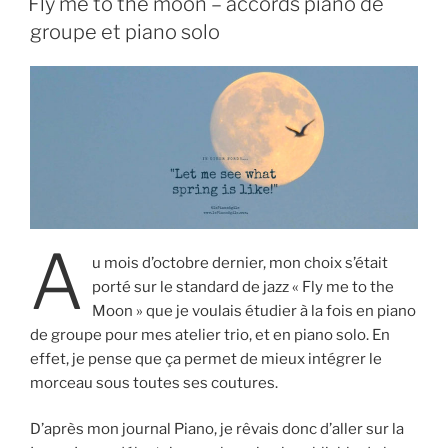
Fly me to the moon – accords piano de
Parker)
groupe et piano solo
–
Apprentissage
au
piano,
amours
et
désillusions »
A
u mois d’octobre dernier, mon choix s’était
porté sur le standard de jazz « Fly me to the
Moon » que je voulais étudier à la fois en piano
de groupe pour mes atelier trio, et en piano solo. En
effet, je pense que ça permet de mieux intégrer le
morceau sous toutes ses coutures.
D’après mon journal Piano, je rêvais donc d’aller sur la