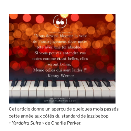
au
Piano
et
comment
les
étudier »
Cet article donne un aperçu de quelques mois passés
cette année aux côtés du standard de jazz bebop
«
Yardbird Suite
» de Charlie Parker.