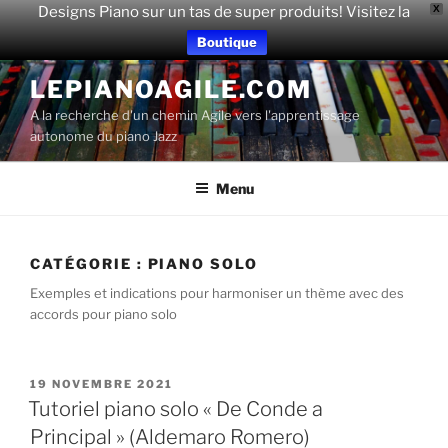
Designs Piano sur un tas de super produits! Visitez la
X
Boutique
Aller
LEPIANOAGILE.COM
au
A la recherche d'un chemin Agile vers l'apprentissage
contenu
autonome du piano Jazz
principal
Menu
CATÉGORIE :
PIANO SOLO
Exemples et indications pour harmoniser un thème avec des
accords pour piano solo
PUBLIÉ
19 NOVEMBRE 2021
LE
Tutoriel piano solo « De Conde a
Principal » (Aldemaro Romero)