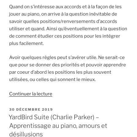
Principal »
Quand on s’intéresse aux accords et à la façon de les
(Aldemaro
jouer au piano, on arrive à la question inévitable de
Romero) »
savoir quelles positions/renversements d’accords
utiliser et quand. Ainsi qu’éventuellement à la question
de comment étudier ces positions pour les intégrer
plus facilement.
Avoir quelques règles peut s’avérer utile. Ne serait-ce
que pour se donner des priorités et pouvoir apprendre
par coeur d’abord les positions les plus souvent
utilisées, ou celles qui sonnent le mieux.
de
Continuer la lecture
« Comment
choisir
PUBLIÉ
30 DÉCEMBRE 2019
LE
les
YardBird Suite (Charlie Parker) –
positions
Apprentissage au piano, amours et
d’Accords
désillusions