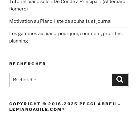
Tutoriel piano solo « De Conde a Principal » (Aldemaro
Romero)
Motivation au Piano: liste de souhaits et journal
Les gammes au piano: pourquoi, comment, priorités,
planning
RECHERCHER
Recherche
Recher
pour
:
COPYRIGHT © 2018-2025 PEGGI ABREU –
LEPIANOAGILE.COM®