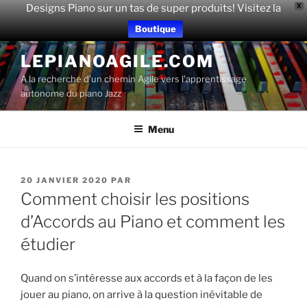
Designs Piano sur un tas de super produits! Visitez la
X
Boutique
Aller
LEPIANOAGILE.COM
au
A la recherche d'un chemin Agile vers l'apprentissage
contenu
autonome du piano Jazz
principal
Menu
PUBLIÉ
20 JANVIER 2020
PAR
LE
Comment choisir les positions
d’Accords au Piano et comment les
étudier
Quand on s’intéresse aux accords et à la façon de les
jouer au piano, on arrive à la question inévitable de