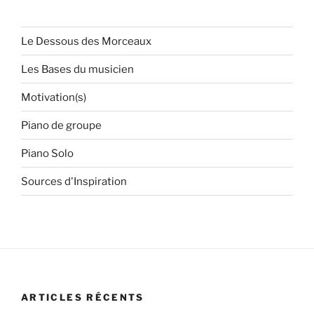
« Y
a-
t-
Le Dessous des Morceaux
il
Les Bases du musicien
un
âge
Motivation(s)
pour
apprendre
Piano de groupe
le
Piano Solo
piano?
Est-
Sources d'Inspiration
il
trop
tard
pour
commencer
? »
ARTICLES RÉCENTS