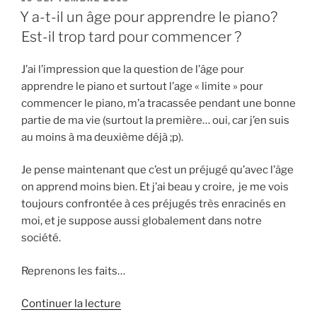
LE
avoir
Y a-t-il un âge pour apprendre le piano?
du
Est-il trop tard pour commencer ?
talent
pour
J’ai l’impression que la question de l’âge pour
apprendre
apprendre le piano et surtout l’age « limite » pour
le
commencer le piano, m’a tracassée pendant une bonne
piano? »
partie de ma vie (surtout la première… oui, car j’en suis
au moins à ma deuxième déjà ;p).
Je pense maintenant que c’est un préjugé qu’avec l’âge
on apprend moins bien. Et j’ai beau y croire, je me vois
toujours confrontée à ces préjugés très enracinés en
moi, et je suppose aussi globalement dans notre
société.
Reprenons les faits…
de
Continuer la lecture