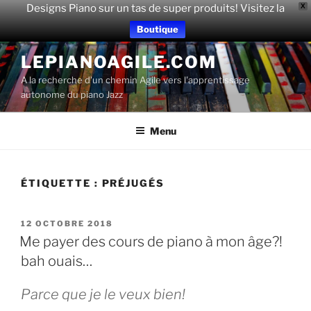
Designs Piano sur un tas de super produits! Visitez la
X
Boutique
Aller
LEPIANOAGILE.COM
au
A la recherche d'un chemin Agile vers l'apprentissage
contenu
autonome du piano Jazz
principal
Menu
ÉTIQUETTE :
PRÉJUGÉS
PUBLIÉ
12 OCTOBRE 2018
LE
Me payer des cours de piano à mon âge?!
bah ouais…
Parce que je le veux bien!