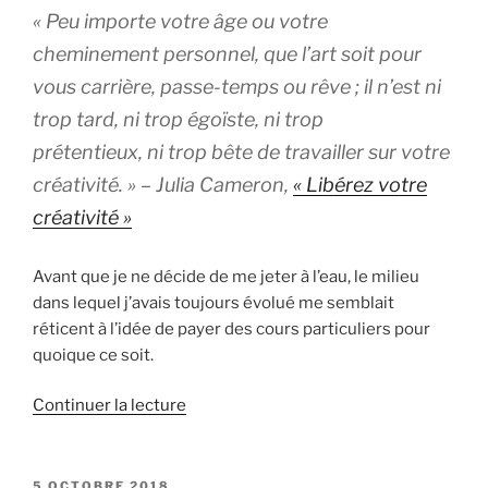
« Peu importe votre âge ou votre
cheminement personnel, que l’art soit pour
vous carrière, passe-temps ou rêve ; il n’est ni
trop tard, ni trop égoïste, ni trop
prétentieux, ni trop bête de travailler sur votre
créativité. » – Julia Cameron,
« Libérez votre
créativité »
Avant que je ne décide de me jeter à l’eau, le milieu
dans lequel j’avais toujours évolué me semblait
réticent à l’idée de payer des cours particuliers pour
quoique ce soit.
de
Continuer la lecture
« Me
payer
des
PUBLIÉ
5 OCTOBRE 2018