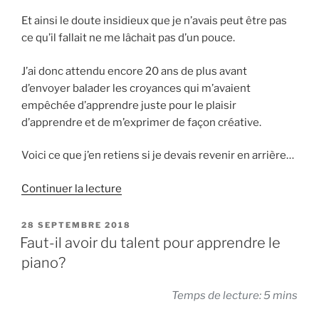
Et ainsi le doute insidieux que je n’avais peut être pas
ce qu’il fallait ne me lâchait pas d’un pouce.
J’ai donc attendu encore 20 ans de plus avant
d’envoyer balader les croyances qui m’avaient
empêchée d’apprendre juste pour le plaisir
d’apprendre et de m’exprimer de façon créative.
Voici ce que j’en retiens si je devais revenir en arrière…
de
Continuer la lecture
« Conseil
d’un
PUBLIÉ
28 SEPTEMBRE 2018
LE
adulte
Faut-il avoir du talent pour apprendre le
débutant
piano?
à
l’ado
Temps de lecture: 5 mins
de