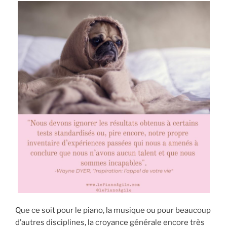
15
ans
qui
voulait
apprendre
le
piano »
Que ce soit pour le piano, la musique ou pour beaucoup
d’autres disciplines, la croyance générale encore très