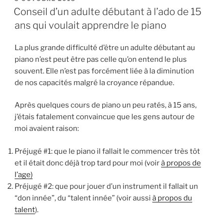
LE
cours
Conseil d’un adulte débutant à l’ado de 15
de
ans qui voulait apprendre le piano
piano
à
La plus grande difficulté d’être un adulte débutant au
mon
piano n’est peut être pas celle qu’on entend le plus
âge?!
souvent. Elle n’est pas forcément liée à la diminution
bah
de nos capacités malgré la croyance répandue.
ouais… »
Après quelques cours de piano un peu ratés, à 15 ans,
j’étais fatalement convaincue que les gens autour de
moi avaient raison:
Préjugé #1: que le piano il fallait le commencer très tôt
et il était donc déjà trop tard pour moi (voir
à propos de
l’age)
Préjugé #2: que pour jouer d’un instrument il fallait un
“don innée”, du “talent innée” (voir aussi
à propos du
talent
).