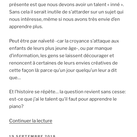
présente est que nous devons avoir un talent « inné ».
Sans cela il serait inutile de s’attarder sur un sujet qui
nous intéresse, même si nous avons très envie d’en
apprendre plus.
Peut être par naïveté -car la croyance s’attaque aux
enfants de leurs plus jeune âge-, ou par manque
d’information, les gens se laissent décourager et
renoncent à certaines de leurs envies créatives de
cette façon là: parce qu’un jour quelqu’un leur a dit
que…
Et l’histoire se répète… la question revient sans cesse:
est-ce que j’ai le talent qu’il faut pour apprendre le
piano?
de
Continuer la lecture
« Faut-
il
PUBLIÉ
19 SEPTEMBRE 2018