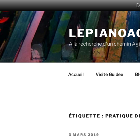
D
Aller
au
LEPIANOA
contenu
principal
A la recherche d'un chemin Agi
Accueil
Visite Guidée
Bl
ÉTIQUETTE :
PRATIQUE D
PUBLIÉ
3 MARS 2019
LE