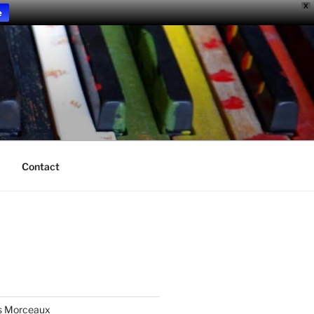
X
e
Contact
s Morceaux