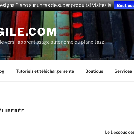
esigns Piano sur un tas de super produits! Visitez la
Boutiqu
GILE.COM
le vers l'apprentissage autonome du piano Jazz
og
Tutoriels et téléchargements
Boutique
Services
ÉLIBÉRÉE
Le Dessous de