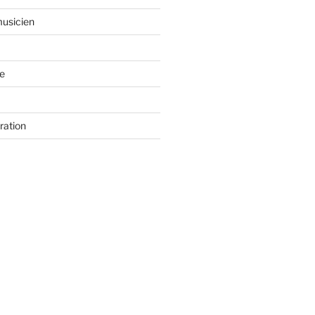
usicien
e
ration