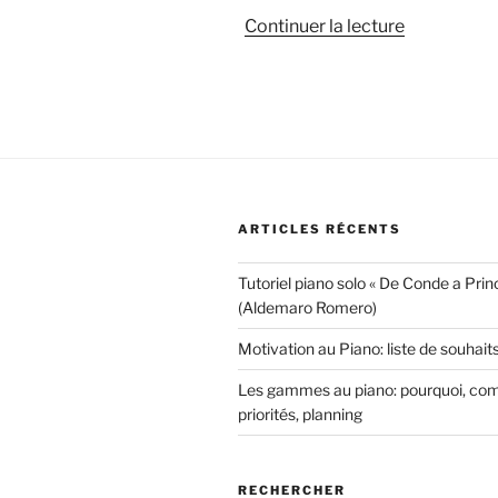
de
Continuer la lecture
« Combien
de
temps
faut-
il
pour
apprendre
ARTICLES RÉCENTS
le
piano?
Tutoriel piano solo « De Conde a Princ
La
(Aldemaro Romero)
règle
des
Motivation au Piano: liste de souhaits
10
Les gammes au piano: pourquoi, co
ans
priorités, planning
et
10
milles
RECHERCHER